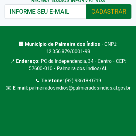
RECEBA NOSSOS INFORMATIVOS
CADASTRAR
🏢 Município de Palmeira dos Índios
- CNPJ:
12.356.879/0001-98
📍
Endereço:
PC da Independencia, 34 - Centro - CEP:
57600-010 - Palmeira dos Índios/AL
📞
Telefone:
(82) 93618-0719
✉️
E-mail:
palmeiradosindios@palmieradosindios.al.gov.br