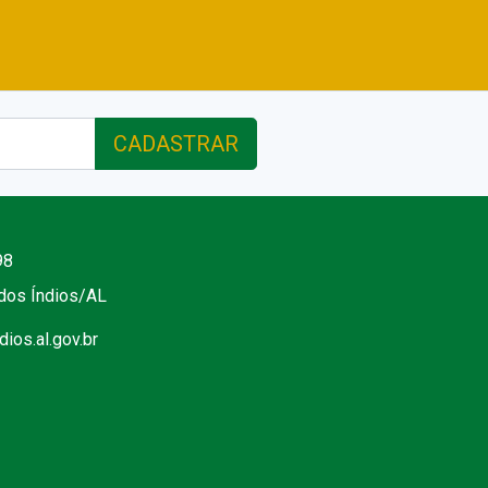
CADASTRAR
98
 dos Índios/AL
ios.al.gov.br