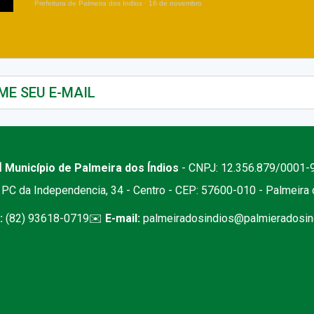
Prefeitura de Palmeira dos Índios
·
16 de novembro
 Município de Palmeira dos Índios
- CNPJ: 12.356.879/0001-
PC da Independencia, 34 - Centro - CEP: 57600-010 - Palmeira
:
(82) 93618-0719
✉️
E-mail:
palmeiradosindios@palmieradosind