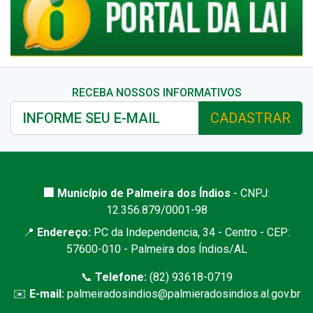
RECEBA NOSSOS INFORMATIVOS
CADASTRAR
🏢 Município de Palmeira dos Índios
- CNPJ:
12.356.879/0001-98
📍
Endereço:
PC da Independencia, 34 - Centro - CEP:
57600-010 - Palmeira dos Índios/AL
📞
Telefone:
(82) 93618-0719
✉️
E-mail:
palmeiradosindios@palmieradosindios.al.gov.br