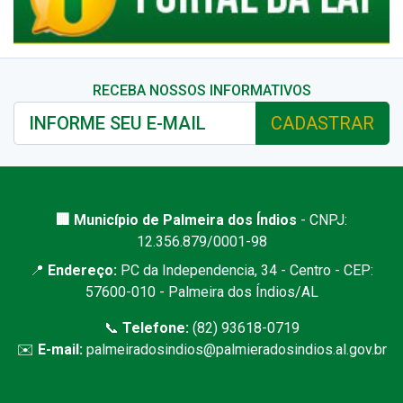
RECEBA NOSSOS INFORMATIVOS
CADASTRAR
🏢 Município de Palmeira dos Índios
- CNPJ:
12.356.879/0001-98
📍
Endereço:
PC da Independencia, 34 - Centro - CEP:
57600-010 - Palmeira dos Índios/AL
📞
Telefone:
(82) 93618-0719
✉️
E-mail:
palmeiradosindios@palmieradosindios.al.gov.br