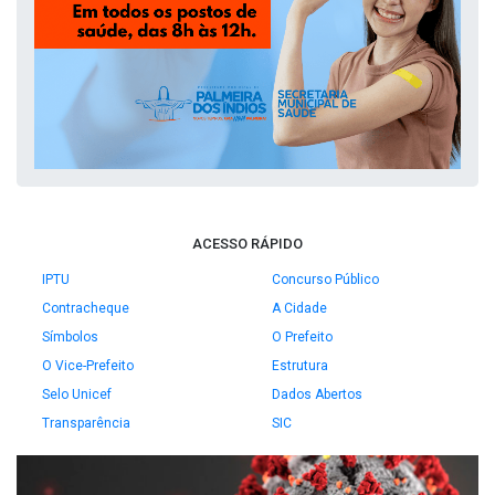
ACESSO RÁPIDO
IPTU
Concurso Público
Contracheque
A Cidade
Símbolos
O Prefeito
O Vice-Prefeito
Estrutura
Selo Unicef
Dados Abertos
Transparência
SIC