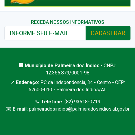
RECEBA NOSSOS INFORMATIVOS
CADASTRAR
🏢 Município de Palmeira dos Índios
- CNPJ:
12.356.879/0001-98
📍
Endereço:
PC da Independencia, 34 - Centro - CEP:
57600-010 - Palmeira dos Índios/AL
📞
Telefone:
(82) 93618-0719
✉️
E-mail:
palmeiradosindios@palmieradosindios.al.gov.br