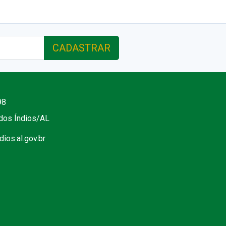
CADASTRAR
98
 dos Índios/AL
ios.al.gov.br