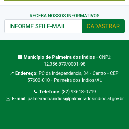
RECEBA NOSSOS INFORMATIVOS
CADASTRAR
🏢 Município de Palmeira dos Índios
- CNPJ:
12.356.879/0001-98
📍
Endereço:
PC da Independencia, 34 - Centro - CEP:
57600-010 - Palmeira dos Índios/AL
📞
Telefone:
(82) 93618-0719
✉️
E-mail:
palmeiradosindios@palmieradosindios.al.gov.br