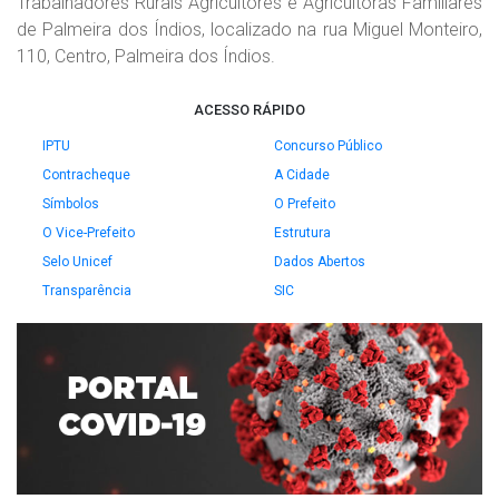
Trabalhadores Rurais Agricultores e Agricultoras Familiares
de Palmeira dos Índios, localizado na rua Miguel Monteiro,
110, Centro, Palmeira dos Índios.
ACESSO RÁPIDO
IPTU
Concurso Público
Contracheque
A Cidade
Símbolos
O Prefeito
O Vice-Prefeito
Estrutura
Selo Unicef
Dados Abertos
Transparência
SIC