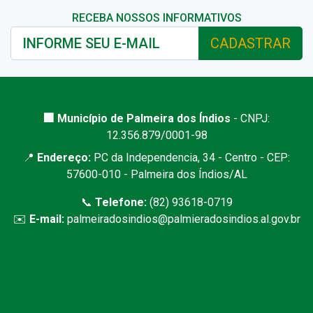
RECEBA NOSSOS INFORMATIVOS
CADASTRAR
🏢 Município de Palmeira dos Índios
- CNPJ:
12.356.879/0001-98
📍
Endereço:
PC da Independencia, 34 - Centro - CEP:
57600-010 - Palmeira dos Índios/AL
📞
Telefone:
(82) 93618-0719
✉️
E-mail:
palmeiradosindios@palmieradosindios.al.gov.br