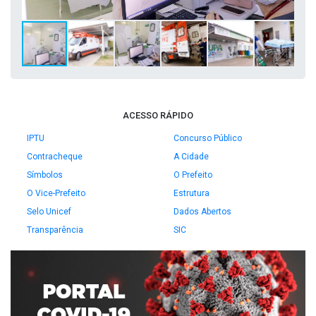
ACESSO RÁPIDO
IPTU
Concurso Público
Contracheque
A Cidade
Símbolos
O Prefeito
O Vice-Prefeito
Estrutura
Selo Unicef
Dados Abertos
Transparência
SIC