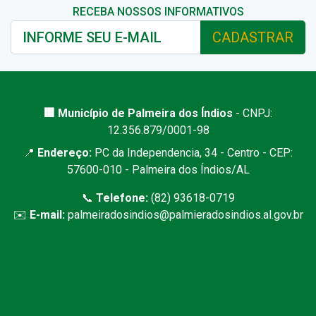
RECEBA NOSSOS INFORMATIVOS
CADASTRAR
🏢 Município de Palmeira dos Índios
- CNPJ:
12.356.879/0001-98
📍
Endereço:
PC da Independencia, 34 - Centro - CEP:
57600-010 - Palmeira dos Índios/AL
📞
Telefone:
(82) 93618-0719
✉️
E-mail:
palmeiradosindios@palmieradosindios.al.gov.br