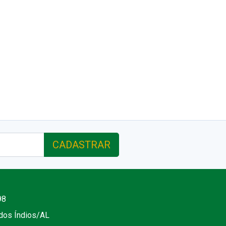
CADASTRAR
98
 dos Índios/AL