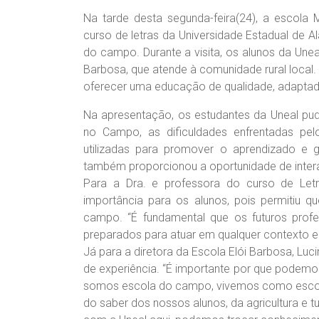
Na tarde desta segunda-feira(24), a escola 
curso de letras da Universidade Estadual de A
do campo. Durante a visita, os alunos da Une
Barbosa, que atende à comunidade rural local.
oferecer uma educação de qualidade, adaptada 
Na apresentação, os estudantes da Uneal p
no Campo, as dificuldades enfrentadas pel
utilizadas para promover o aprendizado e ga
também proporcionou a oportunidade de intera
Para a Dra. e professora do curso de Letr
importância para os alunos, pois permitiu
campo. “É fundamental que os futuros prof
preparados para atuar em qualquer contexto ed
Já para a diretora da Escola Elói Barbosa, Lu
de experiência. “É importante por que podem
somos escola do campo, vivemos como escol
do saber dos nossos alunos, da agricultura e 