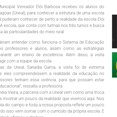
Municipal Vereador Elói Barbosa recebeu os alunos do
lagoas (Uneal), para conhecer a estrutura de uma escola
al puderam conhecer de perto a realidade da escola Elói
 A escola, que conta com turmas nos três turnos e busca
às particularidades do meio rural.
uderam entender como funciona o Sistema de Educação
os professores e alunos, assim como as estratégias
rantir um ensino de excelência. Além disso, a visita
gir com a equipe da escola.
as da Uneal, Sanadia Gama, a visita foi de extrema
 que eles compreendessem a realidade da educação no
essores tenham essa vivência, para que possam estar
ucacional”, ressalta a professora.
cinéia Vieira, a parceria com a Uneal vem como uma troca
os mostrar um pouco da realidade que vivemos aqui. Nos
a do campo e toda a nossa proposta reflete um pouco
tudo isso vem somar com o currículo da própria escola. E