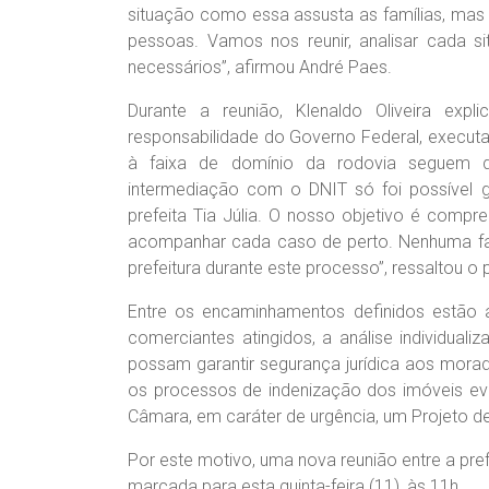
situação como essa assusta as famílias, mas 
pessoas. Vamos nos reunir, analisar cada s
necessários”, afirmou André Paes.
Durante a reunião, Klenaldo Oliveira e
responsabilidade do Governo Federal, execut
à faixa de domínio da rodovia seguem det
intermediação com o DNIT só foi possível g
prefeita Tia Júlia. O nosso objetivo é compr
acompanhar cada caso de perto. Nenhuma famí
prefeitura durante este processo”, ressaltou o 
Entre os encaminhamentos definidos estão 
comerciantes atingidos, a análise individua
possam garantir segurança jurídica aos mora
os processos de indenização dos imóveis ev
Câmara, em caráter de urgência, um Projeto de
Por este motivo, uma nova reunião entre a pre
marcada para esta quinta-feira (11), às 11h.