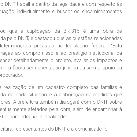
o DNIT trabalha dentro da legalidade e com respeito às
ituação individualmente e buscar os encaminhamentos
xplicou que a duplicação da BR-316 é uma obra de
ada pelo DNIT, e destacou que as questões relacionadas
erminações previstas na legislação federal. “Esta
raças ao compromisso e ao prestígio institucional da
eender detalhadamente o projeto, avaliar os impactos e
lia ficará sem orientação jurídica ou sem o apoio da
procurador.
a realização de um cadastro completo das famílias e
lizada de cada situação e a elaboração de medidas que
dores. A prefeitura também dialogará com o DNIT sobre
entualmente afetados pela obra, além de encaminhar à
 Lei para adequar a localidade.
feitura, representantes do DNIT e a comunidade foi