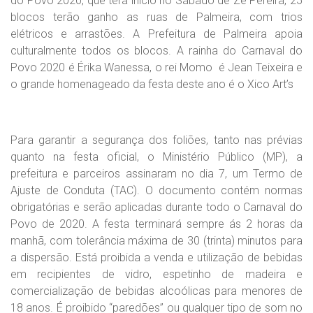
do Povo 2020, que terá início no Sábado de Zé Pereira, 25
blocos terão ganho as ruas de Palmeira, com trios
elétricos e arrastões. A Prefeitura de Palmeira apoia
culturalmente todos os blocos. A rainha do Carnaval do
Povo 2020 é Érika Wanessa, o rei Momo é Jean Teixeira e
o grande homenageado da festa deste ano é o Xico Art’s
Para garantir a segurança dos foliões, tanto nas prévias
quanto na festa oficial, o Ministério Público (MP), a
prefeitura e parceiros assinaram no dia 7, um Termo de
Ajuste de Conduta (TAC). O documento contém normas
obrigatórias e serão aplicadas durante todo o Carnaval do
Povo de 2020. A festa terminará sempre ás 2 horas da
manhã, com tolerância máxima de 30 (trinta) minutos para
a dispersão. Está proibida a venda e utilização de bebidas
em recipientes de vidro, espetinho de madeira e
comercialização de bebidas alcoólicas para menores de
18 anos. É proibido “paredões” ou qualquer tipo de som no