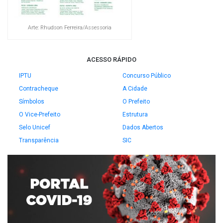
Arte: Rhudson Ferreira/Assessoria
ACESSO RÁPIDO
IPTU
Concurso Público
Contracheque
A Cidade
Símbolos
O Prefeito
O Vice-Prefeito
Estrutura
Selo Unicef
Dados Abertos
Transparência
SIC