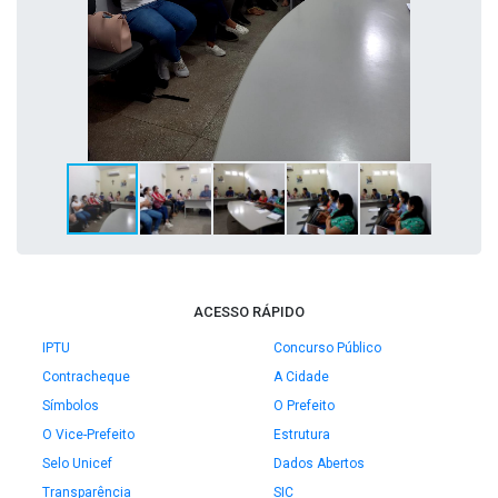
ACESSO RÁPIDO
IPTU
Concurso Público
Contracheque
A Cidade
Símbolos
O Prefeito
O Vice-Prefeito
Estrutura
Selo Unicef
Dados Abertos
Transparência
SIC