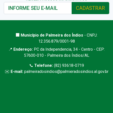
CADASTRAR
🏢 Município de Palmeira dos Índios
- CNPJ:
12.356.879/0001-98
📍
Endereço:
PC da Independencia, 34 - Centro - CEP:
57600-010 - Palmeira dos Índios/AL
📞
Telefone:
(82) 93618-0719
✉️
E-mail:
palmeiradosindios@palmieradosindios.al.gov.br