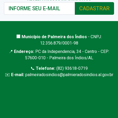
CADASTRAR
🏢 Município de Palmeira dos Índios
- CNPJ:
12.356.879/0001-98
📍
Endereço:
PC da Independencia, 34 - Centro - CEP:
57600-010 - Palmeira dos Índios/AL
📞
Telefone:
(82) 93618-0719
✉️
E-mail:
palmeiradosindios@palmieradosindios.al.gov.br