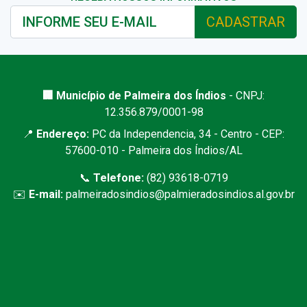
CADASTRAR
🏢 Município de Palmeira dos Índios
- CNPJ:
12.356.879/0001-98
📍
Endereço:
PC da Independencia, 34 - Centro - CEP:
57600-010 - Palmeira dos Índios/AL
📞
Telefone:
(82) 93618-0719
✉️
E-mail:
palmeiradosindios@palmieradosindios.al.gov.br