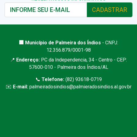
CADASTRAR
🏢 Município de Palmeira dos Índios
- CNPJ:
12.356.879/0001-98
📍
Endereço:
PC da Independencia, 34 - Centro - CEP:
57600-010 - Palmeira dos Índios/AL
📞
Telefone:
(82) 93618-0719
✉️
E-mail:
palmeiradosindios@palmieradosindios.al.gov.br