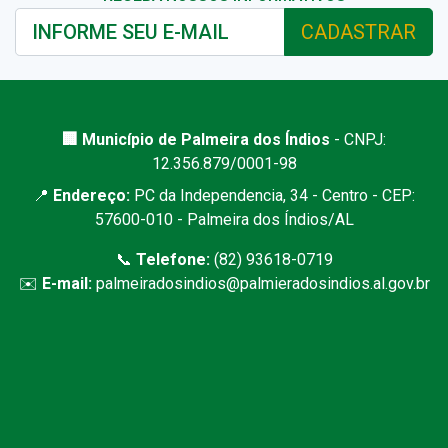
CADASTRAR
🏢 Município de Palmeira dos Índios
- CNPJ:
12.356.879/0001-98
📍
Endereço:
PC da Independencia, 34 - Centro - CEP:
57600-010 - Palmeira dos Índios/AL
📞
Telefone:
(82) 93618-0719
✉️
E-mail:
palmeiradosindios@palmieradosindios.al.gov.br