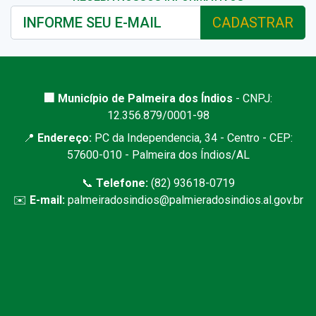
CADASTRAR
🏢 Município de Palmeira dos Índios
- CNPJ:
12.356.879/0001-98
📍
Endereço:
PC da Independencia, 34 - Centro - CEP:
57600-010 - Palmeira dos Índios/AL
📞
Telefone:
(82) 93618-0719
✉️
E-mail:
palmeiradosindios@palmieradosindios.al.gov.br