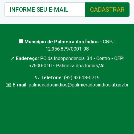
CADASTRAR
🏢 Município de Palmeira dos Índios
- CNPJ:
12.356.879/0001-98
📍
Endereço:
PC da Independencia, 34 - Centro - CEP:
57600-010 - Palmeira dos Índios/AL
📞
Telefone:
(82) 93618-0719
✉️
E-mail:
palmeiradosindios@palmieradosindios.al.gov.br