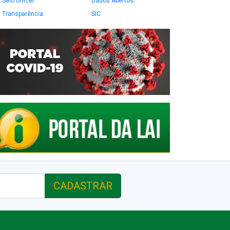
Selo Unicef
Dados Abertos
Transparência
SIC
CADASTRAR