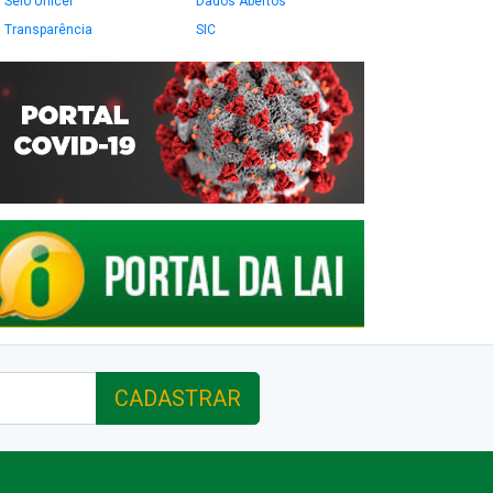
Selo Unicef
Dados Abertos
Transparência
SIC
CADASTRAR