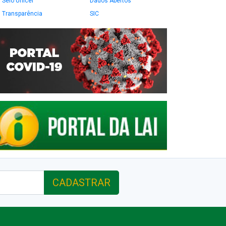
Selo Unicef
Dados Abertos
Transparência
SIC
CADASTRAR