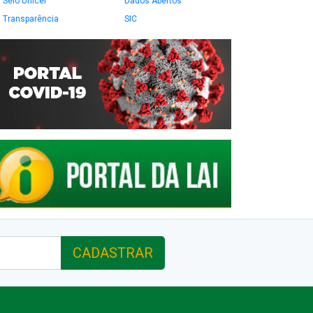
Selo Unicef
Dados Abertos
Transparência
SIC
CADASTRAR