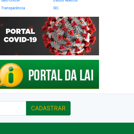
Selo Unicef
Dados Abertos
Transparência
SIC
CADASTRAR