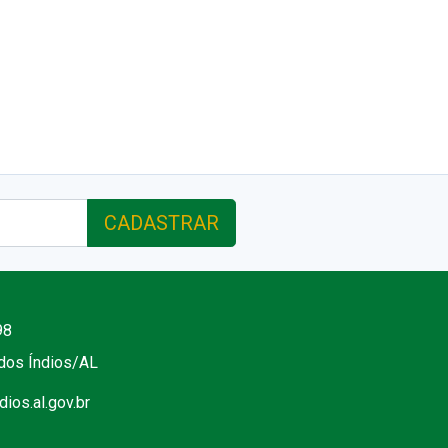
CADASTRAR
98
 dos Índios/AL
ios.al.gov.br