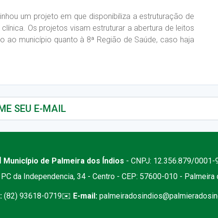
hou um projeto em que disponibiliza a estruturação de
clínica. Os projetos visam estruturar a abertura de leitos
nto ao município quanto à 8ª Região de Saúde, caso haja
 Município de Palmeira dos Índios
- CNPJ: 12.356.879/0001-
PC da Independencia, 34 - Centro - CEP: 57600-010 - Palmeira
:
(82) 93618-0719
✉️
E-mail:
palmeiradosindios@palmieradosind