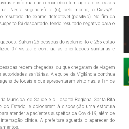
navírus e informa que o município tem agora dois casos
rus. Nesta segunda-feira (6), pela manhã, o Cievs/AL
o resultado do exame detectável (positivo). No fim da
suspeito foi descartado, tendo resultado negativo para o
 ligações. Saíram 25 pessoas do isolamento e 255 estão
lizou 07 visitas e continua as orientações sanitárias e
e pessoas recém-chegadas, ou que chegaram de viagem
autoridades sanitárias. A equipe da Vigilância continua
iagens de locais e que apresentaram sintomas, a fim de
aria Municipal de Saúde e o Hospital Regional Santa Rita
o do Estado, e colocaram à disposição uma estrutura
para atender a pacientes suspeitos da Covid-19, além de
a internação clínica. A prefeitura aguarda o aparecer do
pamentos.