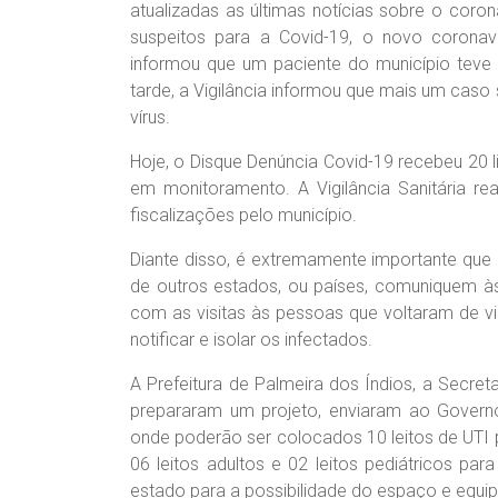
atualizadas as últimas notícias sobre o coro
suspeitos para a Covid-19, o novo coronaví
informou que um paciente do município teve 
tarde, a Vigilância informou que mais um caso 
vírus.
Hoje, o Disque Denúncia Covid-19 recebeu 20
em monitoramento. A Vigilância Sanitária rea
fiscalizações pelo município.
Diante disso, é extremamente importante qu
de outros estados, ou países, comuniquem às 
com as visitas às pessoas que voltaram de v
notificar e isolar os infectados.
A Prefeitura de Palmeira dos Índios, a Secret
prepararam um projeto, enviaram ao Govern
onde poderão ser colocados 10 leitos de UTI 
06 leitos adultos e 02 leitos pediátricos par
estado para a possibilidade do espaço e equi