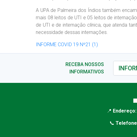
A UPA de Palmeira dos Índios também encamin
mais 08 leitos de UTI e 05 leitos de internação 
de UTI e de internação clínica, que atenda ta
necessidade dessas internações.
INFORME COVID 19 Nº21 (1)
RECEBA NOSSOS
INFORMATIVOS

📍
Endereço:
📞
Telefone