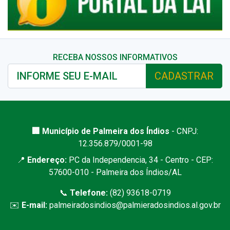
RECEBA NOSSOS INFORMATIVOS
CADASTRAR
🏢 Município de Palmeira dos Índios
- CNPJ:
12.356.879/0001-98
📍
Endereço:
PC da Independencia, 34 - Centro - CEP:
57600-010 - Palmeira dos Índios/AL
📞
Telefone:
(82) 93618-0719
✉️
E-mail:
palmeiradosindios@palmieradosindios.al.gov.br