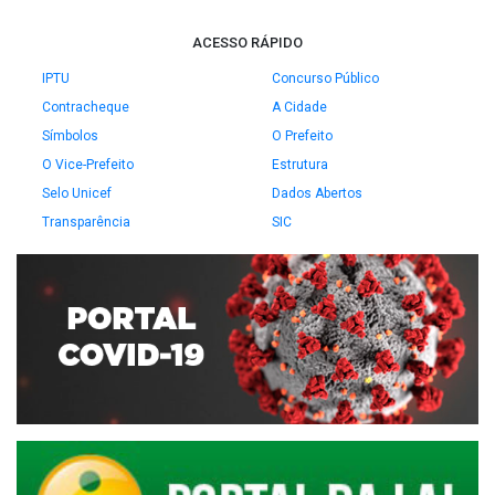
ACESSO RÁPIDO
IPTU
Concurso Público
Contracheque
A Cidade
Símbolos
O Prefeito
O Vice-Prefeito
Estrutura
Selo Unicef
Dados Abertos
Transparência
SIC