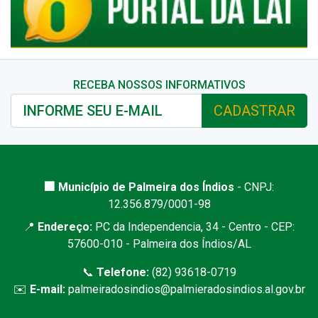
RECEBA NOSSOS INFORMATIVOS
CADASTRAR
🏢 Município de Palmeira dos Índios
- CNPJ:
12.356.879/0001-98
📍
Endereço:
PC da Independencia, 34 - Centro - CEP:
57600-010 - Palmeira dos Índios/AL
📞
Telefone:
(82) 93618-0719
✉️
E-mail:
palmeiradosindios@palmieradosindios.al.gov.br