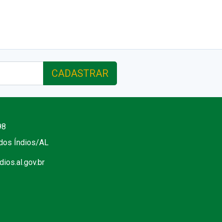
CADASTRAR
98
 dos Índios/AL
ios.al.gov.br