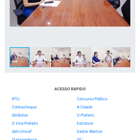
ACESSO RÁPIDO
IPTU
Concurso Público
Contracheque
A Cidade
Símbolos
O Prefeito
O Vice-Prefeito
Estrutura
Selo Unicef
Dados Abertos
Transparência
SIC