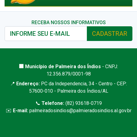
RECEBA NOSSOS INFORMATIVOS
CADASTRAR
🏢 Município de Palmeira dos Índios
- CNPJ:
12.356.879/0001-98
📍
Endereço:
PC da Independencia, 34 - Centro - CEP:
57600-010 - Palmeira dos Índios/AL
📞
Telefone:
(82) 93618-0719
✉️
E-mail:
palmeiradosindios@palmieradosindios.al.gov.br