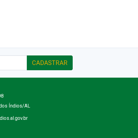
CADASTRAR
98
 dos Índios/AL
ios.al.gov.br