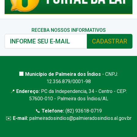
RECEBA NOSSOS INFORMATIVOS
CADASTRAR
🏢 Município de Palmeira dos Índios
- CNPJ:
12.356.879/0001-98
📍
Endereço:
PC da Independencia, 34 - Centro - CEP:
57600-010 - Palmeira dos Índios/AL
📞
Telefone:
(82) 93618-0719
✉️
E-mail:
palmeiradosindios@palmieradosindios.al.gov.br