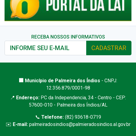
RECEBA NOSSOS INFORMATIVOS
CADASTRAR
🏢 Município de Palmeira dos Índios
- CNPJ:
12.356.879/0001-98
📍
Endereço:
PC da Independencia, 34 - Centro - CEP:
57600-010 - Palmeira dos Índios/AL
📞
Telefone:
(82) 93618-0719
✉️
E-mail:
palmeiradosindios@palmieradosindios.al.gov.br