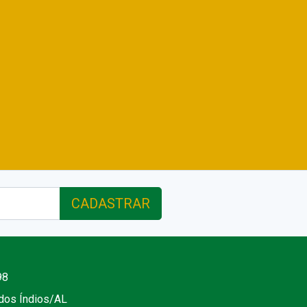
CADASTRAR
98
 dos Índios/AL