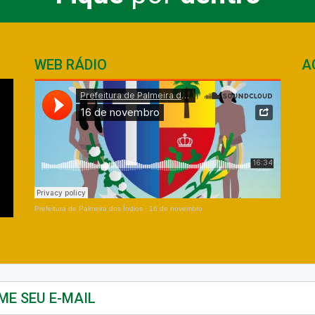
WEB RÁDIO
A
Prefeitura de Palmeira dos Índios
·
16 de novembro