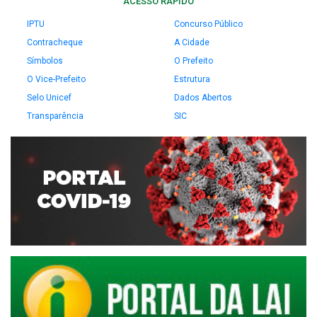
ACESSO RÁPIDO
IPTU
Concurso Público
Contracheque
A Cidade
Símbolos
O Prefeito
O Vice-Prefeito
Estrutura
Selo Unicef
Dados Abertos
Transparência
SIC