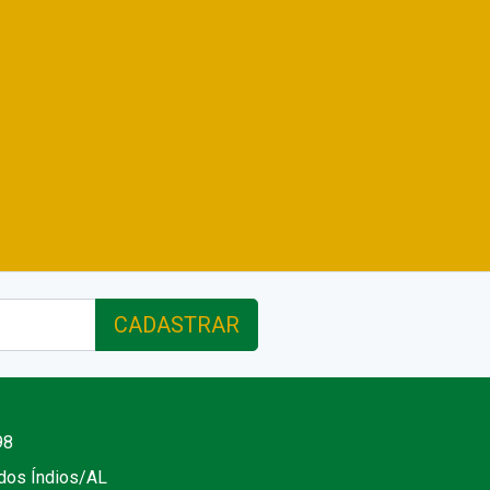
CADASTRAR
98
 dos Índios/AL