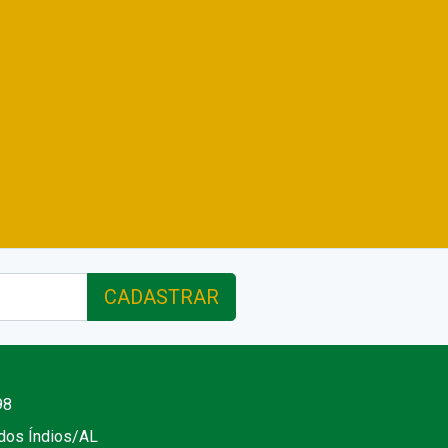
CADASTRAR
98
 dos Índios/AL