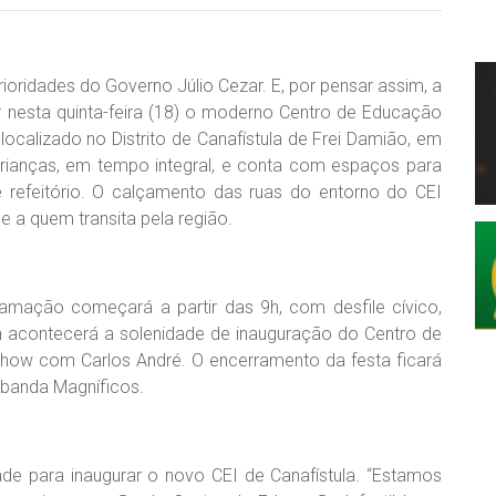
oridades do Governo Júlio Cezar. E, por pensar assim, a
ar nesta quinta-feira (18) o moderno Centro de Educação
á localizado no Distrito de Canafístula de Frei Damião, em
crianças, em tempo integral, e conta com espaços para
a e refeitório. O calçamento das ruas do entorno do CEI
a quem transita pela região.
ogramação começará a partir das 9h, com desfile cívico,
6h acontecerá a solenidade de inauguração do Centro de
h, show com Carlos André. O encerramento da festa ficará
a banda Magníficos.
ade para inaugurar o novo CEI de Canafístula. “Estamos