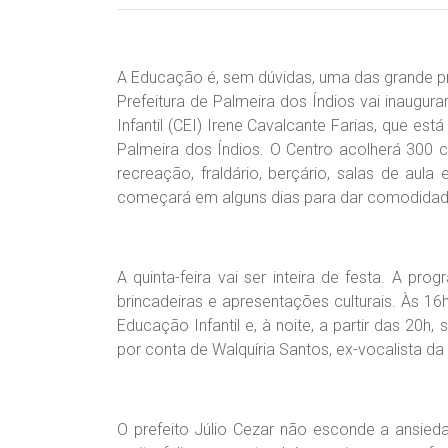
A Educação é, sem dúvidas, uma das grande pri
Prefeitura de Palmeira dos Índios vai inaugur
Infantil (CEI) Irene Cavalcante Farias, que est
Palmeira dos Índios. O Centro acolherá 300 
recreação, fraldário, berçário, salas de aul
começará em alguns dias para dar comodidade 
A quinta-feira vai ser inteira de festa. A pr
brincadeiras e apresentações culturais. Às 1
Educação Infantil e, à noite, a partir das 20
por conta de Walquíria Santos, ex-vocalista d
O prefeito Júlio Cezar não esconde a ansied