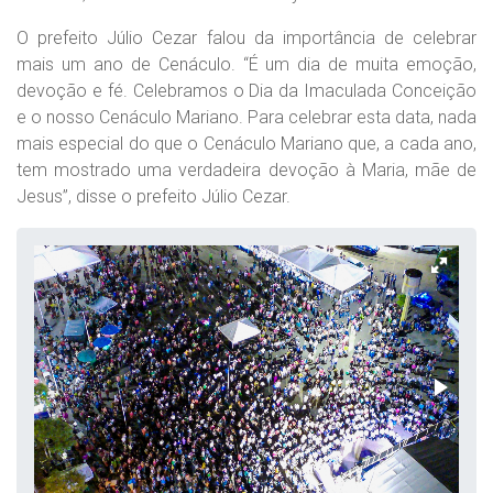
O prefeito Júlio Cezar falou da importância de celebrar
mais um ano de Cenáculo. “É um dia de muita emoção,
devoção e fé. Celebramos o Dia da Imaculada Conceição
e o nosso Cenáculo Mariano. Para celebrar esta data, nada
mais especial do que o Cenáculo Mariano que, a cada ano,
tem mostrado uma verdadeira devoção à Maria, mãe de
Jesus”, disse o prefeito Júlio Cezar.