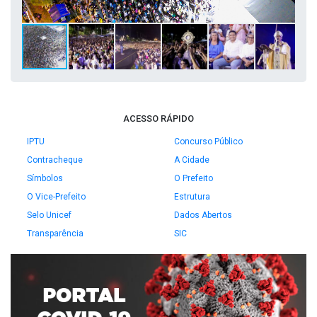
ACESSO RÁPIDO
IPTU
Concurso Público
Contracheque
A Cidade
Símbolos
O Prefeito
O Vice-Prefeito
Estrutura
Selo Unicef
Dados Abertos
Transparência
SIC