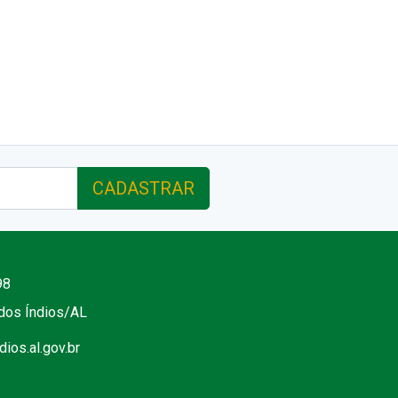
CADASTRAR
98
 dos Índios/AL
ios.al.gov.br