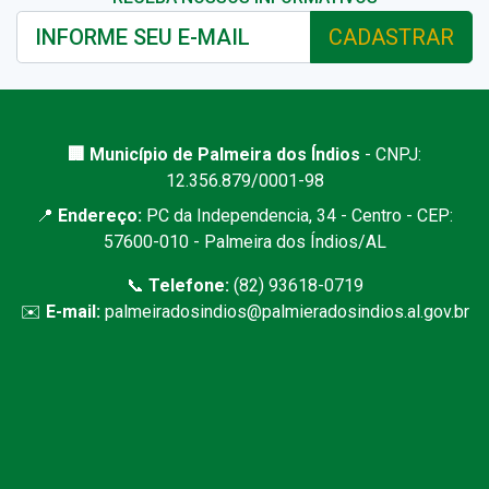
CADASTRAR
🏢 Município de Palmeira dos Índios
- CNPJ:
12.356.879/0001-98
📍
Endereço:
PC da Independencia, 34 - Centro - CEP:
57600-010 - Palmeira dos Índios/AL
📞
Telefone:
(82) 93618-0719
✉️
E-mail:
palmeiradosindios@palmieradosindios.al.gov.br