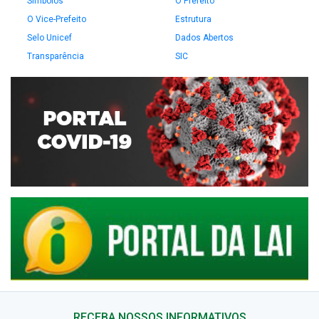
Símbolos
O Prefeito
O Vice-Prefeito
Estrutura
Selo Unicef
Dados Abertos
Transparência
SIC
RECEBA NOSSOS INFORMATIVOS