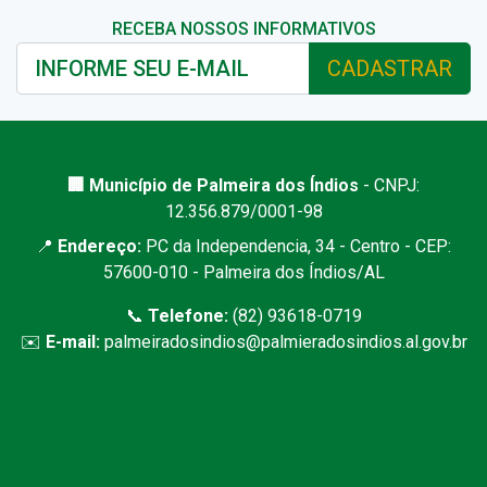
RECEBA NOSSOS INFORMATIVOS
CADASTRAR
🏢 Município de Palmeira dos Índios
- CNPJ:
12.356.879/0001-98
📍
Endereço:
PC da Independencia, 34 - Centro - CEP:
57600-010 - Palmeira dos Índios/AL
📞
Telefone:
(82) 93618-0719
✉️
E-mail:
palmeiradosindios@palmieradosindios.al.gov.br