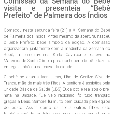
Comissão da Semana do Bebê
visita e presenteia “Bebê
Prefeito” de Palmeira dos Índios
Começou nesta segunda-feira (21) a XI Semana do Bebê
de Palmeira dos Índios. Antes mesmo da abertura, nasceu
o Bebê Prefeito, bebê símbolo da edição. A comissão
organizadora, juntamente com a madrinha da Semana do
Bebê, a primeira-dama Karla Cavalcante, esteve na
Maternidade Santa Olímpia para conhecer o bebê e fazer a
entrega simbólica da chave da cidade.
O bebê se chama Ivan Lucas, filho de Genilza Silva de
França, mãe de mais três filhos. A genitora é assistida pela
Unidade Básica de Saúde (UBS) Eucalipto e realizou o pré-
natal na Unidade. “Ele veio rapidinho, foi tudo tranquilo
graças a Deus. Sempre fui muito bem cuidada pela equipe
do posto. Assim como os meus outros filhos, este
também será. Estou feliz e espero que ele cresça bem e