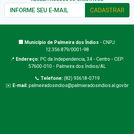
CADASTRAR
🏢 Município de Palmeira dos Índios
- CNPJ:
12.356.879/0001-98
📍
Endereço:
PC da Independencia, 34 - Centro - CEP:
57600-010 - Palmeira dos Índios/AL
📞
Telefone:
(82) 93618-0719
✉️
E-mail:
palmeiradosindios@palmieradosindios.al.gov.br