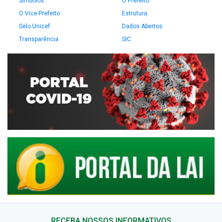
Símbolos
O Prefeito
O Vice-Prefeito
Estrutura
Selo Unicef
Dados Abertos
Transparência
SIC
RECEBA NOSSOS INFORMATIVOS