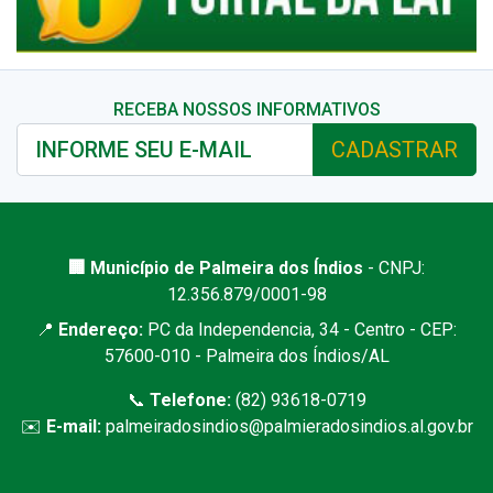
RECEBA NOSSOS INFORMATIVOS
CADASTRAR
🏢 Município de Palmeira dos Índios
- CNPJ:
12.356.879/0001-98
📍
Endereço:
PC da Independencia, 34 - Centro - CEP:
57600-010 - Palmeira dos Índios/AL
📞
Telefone:
(82) 93618-0719
✉️
E-mail:
palmeiradosindios@palmieradosindios.al.gov.br